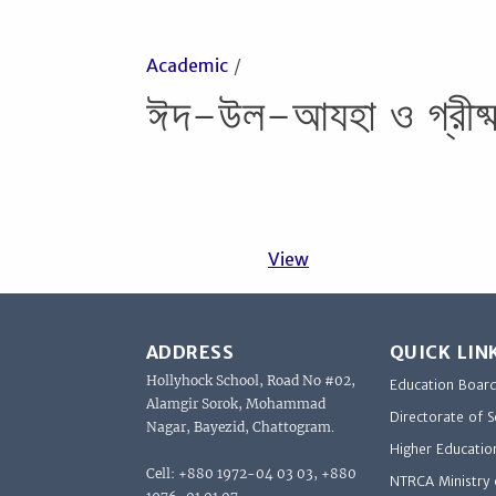
Academic
ঈদ-উল-আযহা ও গ্রীষ্মক
View
ADDRESS
QUICK LIN
Hollyhock School, Road No #02,
Education Boar
Alamgir Sorok, Mohammad
Directorate of 
Nagar, Bayezid, Chattogram.
Higher Educatio
Cell: +880 1972-04 03 03, +880
NTRCA Ministry 