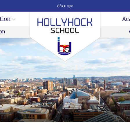
হলিহক স্কুল
tion
Ac
on