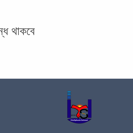
্ধ থাকবে